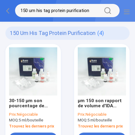
150 Um His Tag Protein Purification
(4)
30-150 μm son
μm 150 son rapport
pourcentage de
de volume d'IDA
volume du kit 10% de
Cobalt Magbeads Kit
Prix:
Négociable
Prix:
Négociable
Magbeads d'IDA-
10% de purification
MOQ:
5 ml/bouteille
MOQ:
5 ml/bouteille
nickel de purification
de protéine
de protéine
d'étiquette
Trouvez les derniers prix
Trouvez les derniers prix
d'étiquette