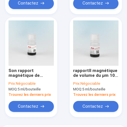
Contactez
Contactez
Son rapport
rapportⅡ magnétique
magnétique de
de volume du μm 10%
volume des perles
des perles 30-150
Prix:
Négociable
Prix:
Négociable
10% de perles
d'agarose de
MOQ:
5 ml/bouteille
MOQ:
5 ml/bouteille
d'étiquette de
Streptocoque-
protéine d'IDA-cobalt
étiquette 5 ml
Trouvez les derniers prix
Trouvez les derniers prix
magnétique de
purification
Contactez
Contactez