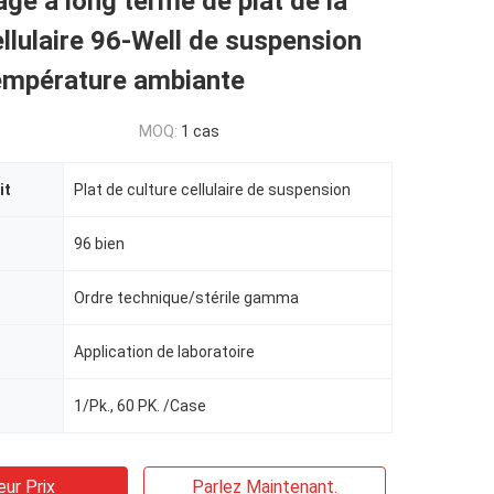
ge à long terme de plat de la
ellulaire 96-Well de suspension
température ambiante
MOQ:
1 cas
it
Plat de culture cellulaire de suspension
96 bien
Ordre technique/stérile gamma
Application de laboratoire
1/Pk., 60 PK. /Case
eur Prix
Parlez Maintenant.