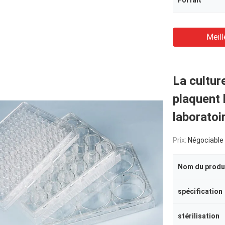
Forfait
Meill
La cultur
plaquent
laboratoi
Prix:
Négociable
Nom du produ
spécification
stérilisation