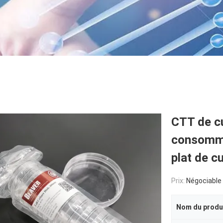
CTT de cu
consommab
plat de c
Prix:
Négociable
Nom du produ