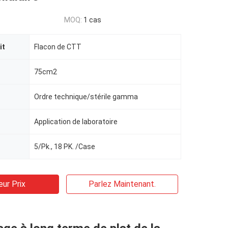
MOQ:
1 cas
it
Flacon de CTT
75cm2
Ordre technique/stérile gamma
Application de laboratoire
5/Pk., 18 PK. /Case
eur Prix
Parlez Maintenant.