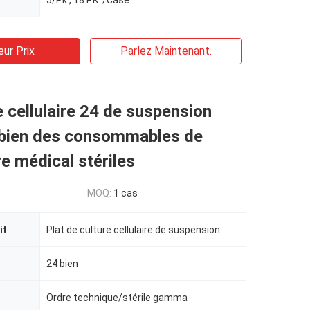
5/Pk., 18 PK. /Case
eur Prix
Parlez Maintenant.
e cellulaire 24 de suspension
 bien des consommables de
re médical stériles
MOQ:
1 cas
it
Plat de culture cellulaire de suspension
24 bien
Ordre technique/stérile gamma