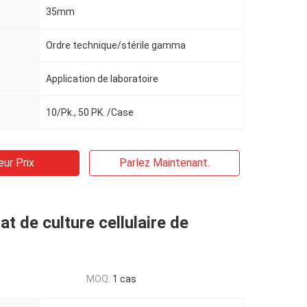
35mm
Ordre technique/stérile gamma
Application de laboratoire
10/Pk., 50 PK. /Case
eur Prix
Parlez Maintenant.
at de culture cellulaire de
MOQ:
1 cas