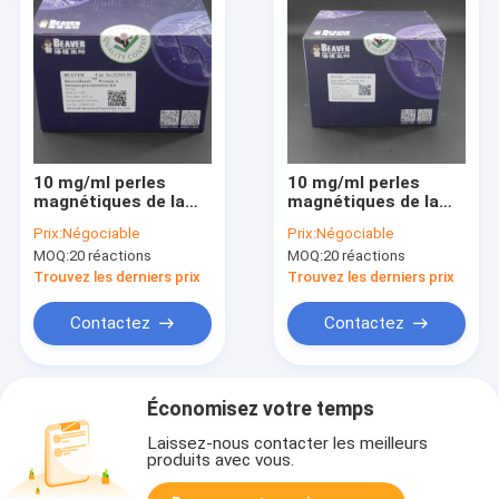
10 mg/ml perles
10 mg/ml perles
magnétiques de la
magnétiques de la
protéine A/G pour
protéine A/G pour
Prix:
Négociable
Prix:
Négociable
l'immunoprécipitation
l'immunoprécipitation
MOQ:
20 réactions
MOQ:
20 réactions
20 réactions
100 réactions
Trouvez les derniers prix
Trouvez les derniers prix
Contactez
Contactez
Économisez votre temps
Laissez-nous contacter les meilleurs
produits avec vous.