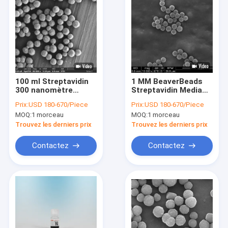
100 ml Streptavidin
1 ΜM BeaverBeads
300 nanomètre
Streptavidin Media
combinent la sonde
pour marquer et
Prix:
USD 180-670/Piece
Prix:
USD 180-670/Piece
acide nucléique
capturer
MOQ:
1 morceau
MOQ:
1 morceau
biologique dans
efficacement
l'hybridation pour
Trouvez les derniers prix
Trouvez les derniers prix
rapidement
Contactez
Contactez
Maison
Produits
Vidéos