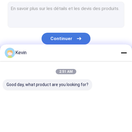
Perles magnétiques de Streptavidin
NHS a activé les perles magnétiques
Perles magnétiques pour l'immunoprécipitation
Continuer
Purification magnétique de protéine de perles
Kevin
Kits acides nucléiques d'extraction
Nos Catégories
Kit de construction de bibliothèque d'ADN
2:51 AM
Support de séparation magnétique
Good day, what product are you looking for?
Kits de collection témoin
Consommables de culture cellulaire
Perles magnétiques
Perles magnétiques
Perles magnét
Consommables de laboratoire médical
de silice
de polymère
d'agarose