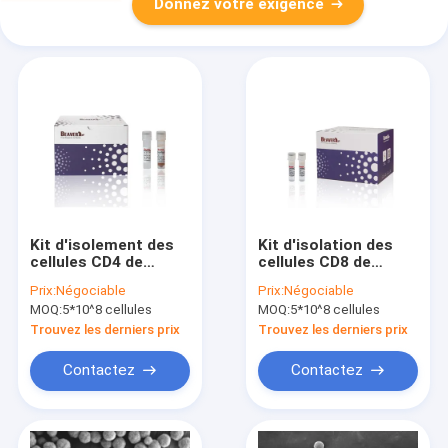
Donnez votre exigence
Kit d'isolement des
Kit d'isolation des
cellules CD4 de
cellules CD8 de
souris BeaverBeads,
souris BeaverBeads
Prix:
Négociable
Prix:
Négociable
certifié CE pour la
de laboratoire avec
MOQ:
5*10^8 cellules
MOQ:
5*10^8 cellules
recherche en
certification CE
laboratoire
Trouvez les derniers prix
Trouvez les derniers prix
Contactez
Contactez