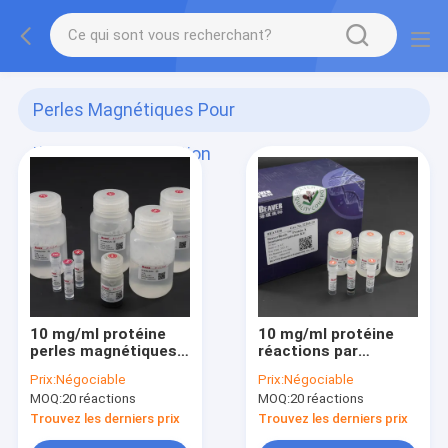
Perles Magnétiques Pour
L'immunoprécipitation
(22)
10 mg/ml protéine
10 mg/ml protéine
perles magnétiques
réactions par
pour
d'immunoprécipitation
Prix:
Négociable
Prix:
Négociable
l'immunoprécipitation
kit 20
MOQ:
20 réactions
MOQ:
20 réactions
100 réactions
Trouvez les derniers prix
Trouvez les derniers prix