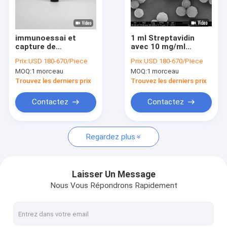
VR Show
Au sujet de nous
immunoessai et
1 ml Streptavidin
capture de
avec 10 mg/ml
Visite d'usine
BeaverBeads
concentration pour
Prix:
USD 180-670/Piece
Prix:
USD 180-670/Piece
Streptavidin For de
la détection
MOQ:
1 morceau
MOQ:
1 morceau
2,8 μM
immunisée
Contrôle de qualité
Trouvez les derniers prix
Trouvez les derniers prix
Contactez-nous
Contactez
Contactez
Demandez une citation
Regardez plus
Perles magnétiques de silice
Laisser Un Message
Nous Vous Répondrons Rapidement
Perles magnétiques de polymère
Perles magnétiques d'agarose