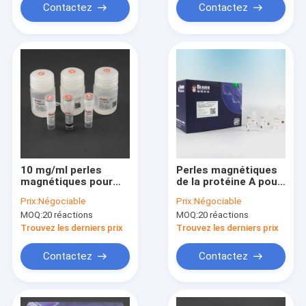
Contactez
Contactez
10 mg/ml perles
Perles magnétiques
magnétiques pour
de la protéine A pour
l'immunoprécipitation
l'immunoprécipitation
Prix:
Négociable
Prix:
Négociable
pour la capture de
par des
MOQ:
20 réactions
MOQ:
20 réactions
cible
microsphères
superparamagnétiques
Trouvez les derniers prix
Trouvez les derniers prix
Contactez
Contactez