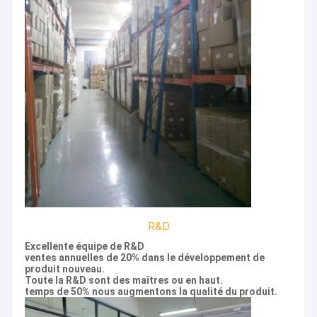
R&D
Maison
Excellente équipe de R&D
Le CASTOR a été fondé fin 2011, situé au parc industriel de
ventes annuelles de 20% dans le développement de
Suzhou. Le CASTOR combine biotechnologique avec le
Produits
produit nouveau.
nanotech comme stratégie de « jumeau-turbine » dans la
Toute la R&D sont des maîtres ou en haut.
conception de produits. L'équipe de CASTOR se concentre sur la
temps de 50% nous augmentons la qualité du produit.
Vidéos
technologie de nanoparticle et le développement de produit
magnétiques, fournit à des clients l'échantillon professionnel