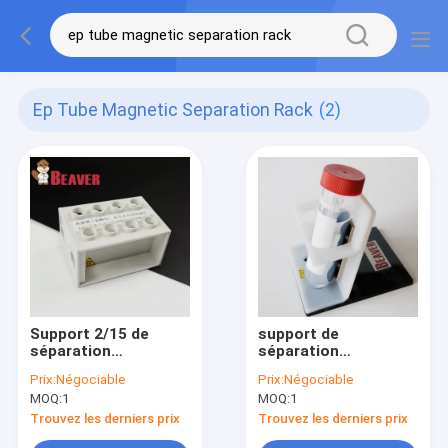
Ep Tube Magnetic Separation Rack
(2)
Support 2/15 de
support de
séparation
séparation
magnétique de tube
magnétique de 50 ml
Prix:
Négociable
Prix:
Négociable
de PE pour
pour l'opération
MOQ:
1
MOQ:
1
l'opération manuelle
manuelle rapide
rapide
Trouvez les derniers prix
Trouvez les derniers prix