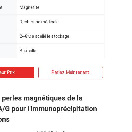
nt
Magnétite
Recherche médicale
2~8℃ a scellé le stockage
Bouteille
eur Prix
Parlez Maintenant.
 perles magnétiques de la
A/G pour l'immunoprécipitation
ons