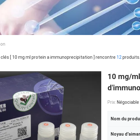
ion
clés [ 10 mg ml protein a immunoprecipitation ] rencontre
12
produits
10 mg/ml 
d'immunop
Prix:
Négociable
Nom du produ
Noyau d'aima