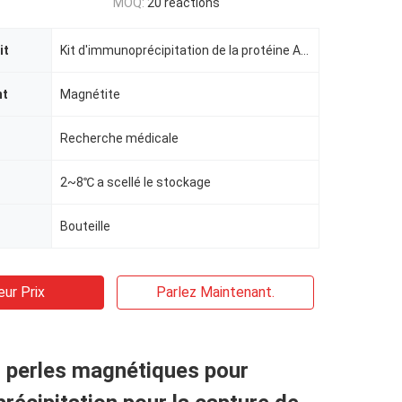
MOQ:
20 réactions
it
Kit d'immunoprécipitation de la protéine A/G
nt
Magnétite
Recherche médicale
2~8℃ a scellé le stockage
Bouteille
eur Prix
Parlez Maintenant.
 perles magnétiques pour