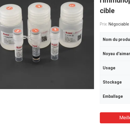
l'immunop
cible
Prix:
Négociable
Nom du produ
Noyau d'aima
Usage
Stockage
Emballage
Meill