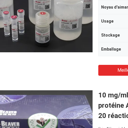
Noyau d'aima
Usage
Stockage
Emballage
Meill
10 mg/ml
protéine 
20 réacti