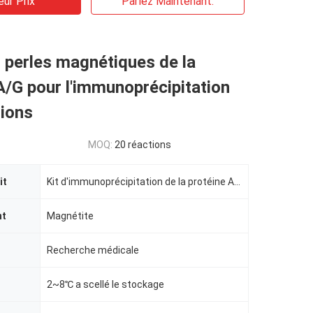
eur Prix
Parlez Maintenant.
 perles magnétiques de la
A/G pour l'immunoprécipitation
tions
MOQ:
20 réactions
it
Kit d'immunoprécipitation de la protéine A/G
nt
Magnétite
Recherche médicale
2~8℃ a scellé le stockage