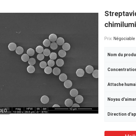
Streptav
chimilum
Prix:
Négociable
Nom du produ
Concentratio
Attache humai
Noyau d'aima
DEO
Direction d'ap