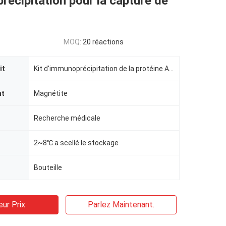
récipitation pour la capture de
MOQ:
20 réactions
it
Kit d'immunoprécipitation de la protéine A/G
nt
Magnétite
Recherche médicale
2~8℃ a scellé le stockage
Bouteille
eur Prix
Parlez Maintenant.