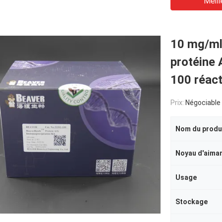
Meill
10 mg/ml
protéine 
100 réac
Prix:
Négociable
Nom du produ
Noyau d'aima
Usage
Stockage