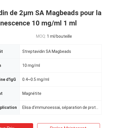
idin de 2μm SA Magbeads pour la
inescence 10 mg/ml 1 ml
MOQ:
1 ml/bouteille
it
Streptavidin SA Magbeads
n
10 mg/ml
ne d'IgG
0.4~0.5 mg/ml
nt
Magnétite
plication
Elisa d'immunoessai, séparation de protéine, tri de cellules