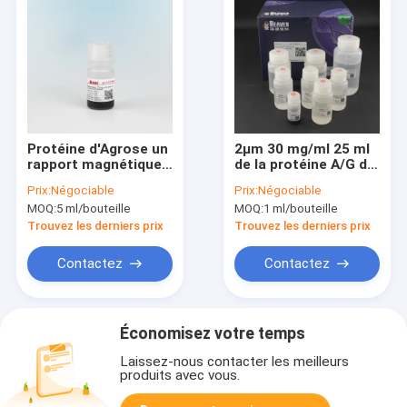
Protéine d'Agrose un
2μm 30 mg/ml 25 ml
rapport magnétique
de la protéine A/G de
de volume de la
purification Kit For
Prix:
Négociable
Prix:
Négociable
purification 10% de
Protein Purification
MOQ:
5 ml/bouteille
MOQ:
1 ml/bouteille
protéine de perles 5
d'anticorps
ml
Trouvez les derniers prix
Trouvez les derniers prix
Contactez
Contactez
Économisez votre temps
Laissez-nous contacter les meilleurs
produits avec vous.