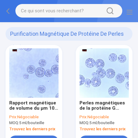
Purification Magnétique De Protéine De Perles
(56)
Rapport magnétique
Perles magnétiques
de volume du μm 10%
de la protéine G
de la purification 30
d'Agrose pour le μm
Prix:
Négociable
Prix:
Négociable
de protéine de perles
de la purification 30
MOQ:
5 ml/bouteille
MOQ:
5 ml/bouteille
d'Agrose 100 ml
de protéine 500 ml
Trouvez les derniers prix
Trouvez les derniers prix