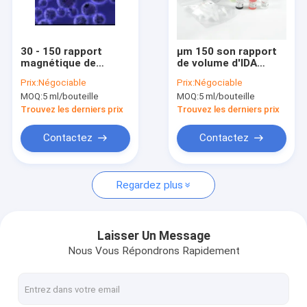
VR Show
Au sujet de nous
30 - 150 rapport
μm 150 son rapport
magnétique de
de volume d'IDA
Visite d'usine
volume de la
Cobalt Magbeads Kit
Prix:
Négociable
Prix:
Négociable
purification 10% de
10% de purification
MOQ:
5 ml/bouteille
MOQ:
5 ml/bouteille
protéine de perles de
de protéine
Contrôle de qualité
μm 100 ml
d'étiquette
Trouvez les derniers prix
Trouvez les derniers prix
Contactez-nous
Contactez
Contactez
Demandez une citation
Regardez plus
Perles magnétiques de silice
Laisser Un Message
Nous Vous Répondrons Rapidement
Perles magnétiques de polymère
Perles magnétiques d'agarose