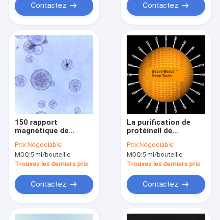
Contactez
Contactez
150 rapport
La purification de
magnétique de
protéineⅡ de
volume de la
Streptocoque-
Prix:
Négociable
Prix:
Négociable
purification 10% de
étiquette d'agarose
MOQ:
5 ml/bouteille
MOQ:
5 ml/bouteille
protéine de perles de
perle le μm 150 250
μm 5 ml
ml
Trouvez les derniers prix
Trouvez les derniers prix
Contactez
Contactez