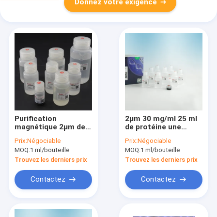
Donnez votre exigence
Purification
2μm 30 mg/ml 25 ml
magnétique 2μm de
de protéine une
protéine de perles
purification Kit For
Prix:
Négociable
Prix:
Négociable
d'anticorps de la
Protein Purification
MOQ:
1 ml/bouteille
MOQ:
1 ml/bouteille
protéine A/G 30
d'anticorps
mg/ml 5 ml
Trouvez les derniers prix
Trouvez les derniers prix
Contactez
Contactez