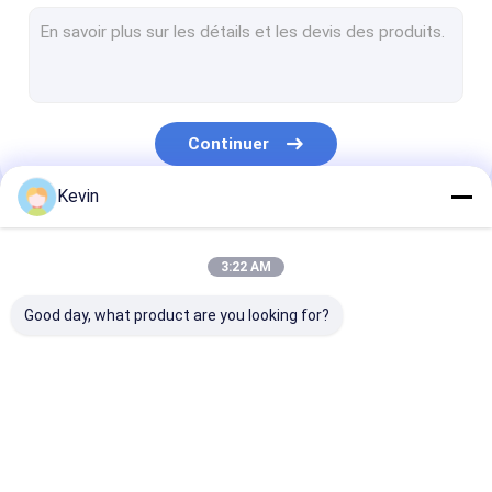
Perles magnétiques de Streptavidin
NHS a activé les perles magnétiques
Perles magnétiques pour l'immunoprécipitation
Continuer
Purification magnétique de protéine de perles
Kevin
Kits acides nucléiques d'extraction
Nos Catégories
Kit de construction de bibliothèque d'ADN
3:22 AM
Support de séparation magnétique
Good day, what product are you looking for?
Kits de collection témoin
Consommables de culture cellulaire
Perles magnétiques
Perles magnétiques
Perles magnét
Consommables de laboratoire médical
de silice
de polymère
d'agarose