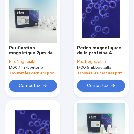
Purification
Perles magnétiques
magnétique 2μm de
de la protéine A
protéine de perles
d'Agrose pour le
Prix:
Négociable
Prix:
Négociable
d'anticorps de la
rapport de volume de
MOQ:
1 ml/bouteille
MOQ:
5 ml/bouteille
protéine A 30 mg/ml
la purification 10% de
5 ml
protéine 500 ml
Trouvez les derniers prix
Trouvez les derniers prix
Contactez
Contactez
Maison
Produits
Vidéos