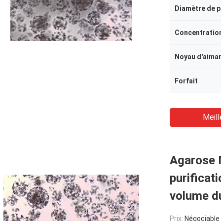
Diamètre de p
Concentratio
Noyau d'aima
Forfait
Meill
Agarose 
purificat
volume d
Prix:
Négociable