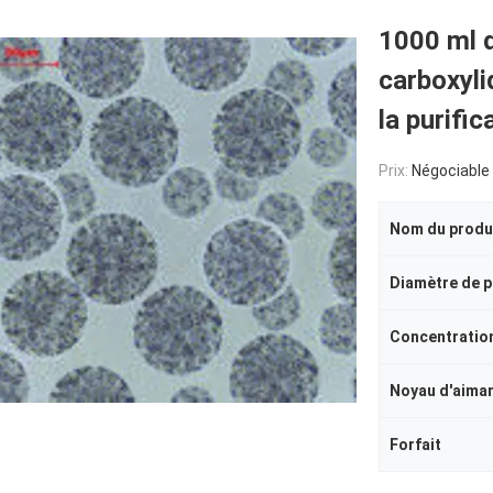
1000 ml 
carboxyli
la purifi
Prix:
Négociable
Nom du produ
Diamètre de p
Concentratio
Noyau d'aima
Forfait