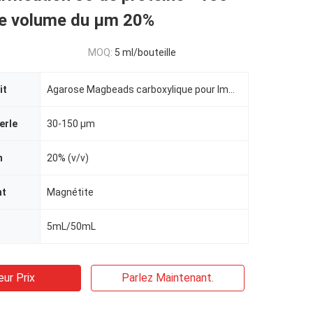
de volume du μm 20%
MOQ:
5 ml/bouteille
it
Agarose Magbeads carboxylique pour Immunodiagnosis
erle
30-150 μm
n
20% (v/v)
nt
Magnétite
5mL/50mL
eur Prix
Parlez Maintenant.