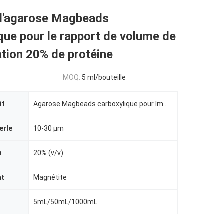
d'agarose Magbeads
que pour le rapport de volume de
cation 20% de protéine
MOQ:
5 ml/bouteille
it
Agarose Magbeads carboxylique pour Immunodiagnosis
erle
10-30 μm
n
20% (v/v)
nt
Magnétite
5mL/50mL/1000mL