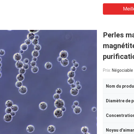
Meill
Perles ma
magnétite
purificat
Prix:
Négociable
Nom du produ
Diamètre de p
Concentratio
Noyau d'aima