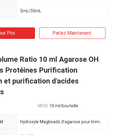
5mL/50mL
eur Prix
Parlez Maintenant.
olume Ratio 10 ml Agarose OH
 Protéines Purification
n et purification d'acides
es
MOQ:
10 ml/bouteille
it
Hydroxyle Magbeads d'agarose pour Immunodiagnosis