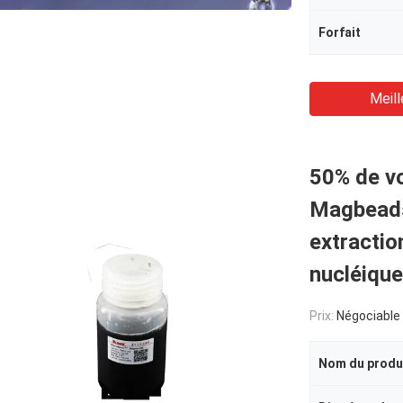
Forfait
Meill
50% de v
Magbeads
extractio
nucléiqu
Prix:
Négociable
Nom du produ