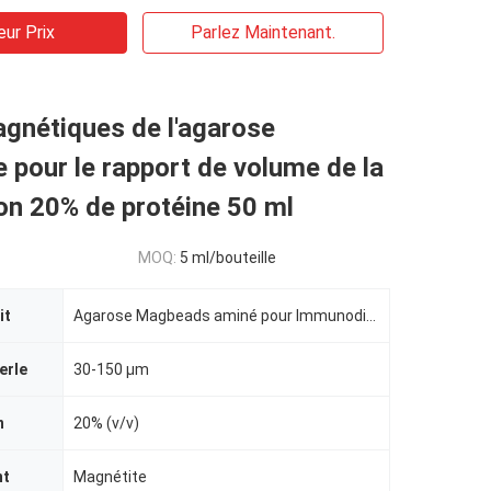
eur Prix
Parlez Maintenant.
gnétiques de l'agarose
 pour le rapport de volume de la
ion 20% de protéine 50 ml
MOQ:
5 ml/bouteille
it
Agarose Magbeads aminé pour Immunodiagnosis
erle
30-150 μm
n
20% (v/v)
nt
Magnétite