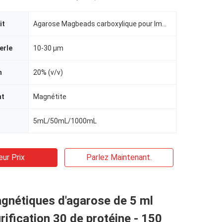
it
Agarose Magbeads carboxylique pour Immunodiagnosis
erle
10-30 μm
n
20% (v/v)
nt
Magnétite
5mL/50mL/1000mL
eur Prix
Parlez Maintenant.
gnétiques d'agarose de 5 ml
urification 30 de protéine - 150