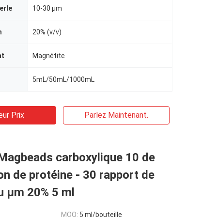
erle
10-30 μm
n
20% (v/v)
nt
Magnétite
5mL/50mL/1000mL
eur Prix
Parlez Maintenant.
Magbeads carboxylique 10 de
ion de protéine - 30 rapport de
u μm 20% 5 ml
MOQ:
5 ml/bouteille