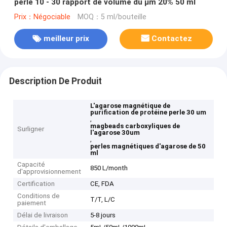
perle 10 - 30 rapport de volume du μm 20% 50 ml
Prix：Négociable
MOQ：5 ml/bouteille
meilleur prix
Contactez
Description De Produit
L'agarose magnétique de
purification de protéine perle 30 um
,
magbeads carboxyliques de
Surligner
l'agarose 30um
,
perles magnétiques d'agarose de 50
ml
Capacité
850 L/month
d'approvisionnement
Certification
CE, FDA
Conditions de
T/T, L/C
paiement
Délai de livraison
5-8 jours