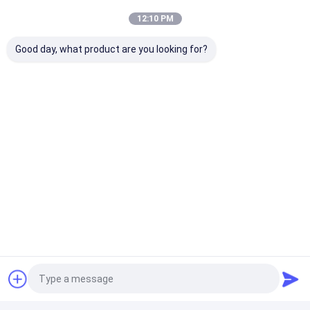
Le puits profond du fond 24 du puits V de place
12:10 PM
plaque l'ajustement 15mL pour l'épurateur de large
volume témoin
Good day, what product are you looking for?
Haut anticorps d'épurateur témoin de sortie et
Manche acide nucléique du système 96 de purification
Le puits profond du fond 96 du puits V de place
plaque l'ajustement de 2,2 ml pour le câble 96 de
martin-pêcheur
Perles magnétiques de silice
300nm 50 mg/ml perles magnétiques carboxyliques de
10 ml pour le Sc d'extraction d'ADN
Perles magnétiques de polymère
Fe3O4 Polymère Carboxyl Magbeads
Immunodiagnostic Magbeads 2 μm 10 mg / mL 5 mL