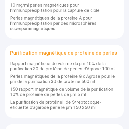
10 mg/ml perles magnétiques pour
l'immunoprécipitation pour la capture de cible
Perles magnétiques de la protéine A pour
l'immunoprécipitation par des microsphères
superparamagnétiques
Purification magnétique de protéine de perles
Rapport magnétique de volume du μm 10% de la
purification 30 de protéine de perles d'Agrose 100 ml
Perles magnétiques de la protéine G d'Agrose pour le
μm de la purification 30 de protéine 500 ml
150 rapport magnétique de volume de la purification
10% de protéine de perles de μm 5 ml
Maison
La purification de protéineⅡ de Streptocoque-
Le CASTOR a été fondé fin 2011, situé au parc industriel de
étiquette d'agarose perle le μm 150 250 ml
Suzhou. Le CASTOR combine biotechnologique avec le
Produits
nanotech comme stratégie de « jumeau-turbine » dans la
conception de produits. L'équipe de CASTOR se concentre sur la
Vidéos
technologie de nanoparticle et le développement de produit
magnétiques, fournit à des clients l'échantillon professionnel