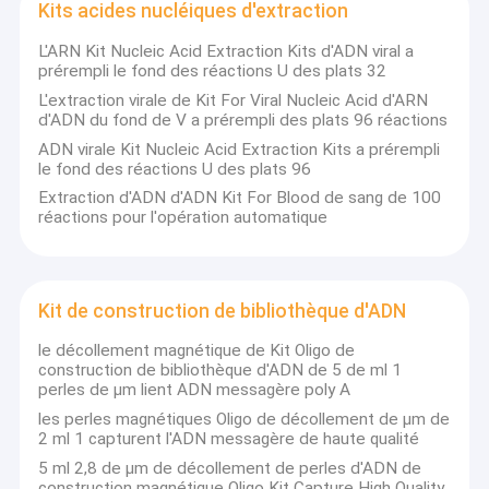
Kits acides nucléiques d'extraction
traitant des solutions, et est commise à favoriser le
VR Show
développement de l'industrie des sciences de la vie. Le CASTOR
L'ARN Kit Nucleic Acid Extraction Kits d'ADN viral a
fournit les produits de haute qualité aux clients de l'Europe,
Au sujet de nous
prérempli le fond des réactions U des plats 32
Amérique du Nord, mi est, les produits du CASTOR etc. sont
employés par plus de 1000 établissements, 300 entreprises et
L'extraction virale de Kit For Viral Nucleic Acid d'ARN
Visite d'usine
ont cité par plus de 200 papiers. Le CASTOR avait coopéré avec
d'ADN du fond de V a prérempli des plats 96 réactions
les experts domestiques et d'outre-mer pour OIN 19807-2 de
ADN virale Kit Nucleic Acid Extraction Kits a prérempli
normes internationales d'industrie de nanomaterial, projetés
Contrôle de qualité
le fond des réactions U des plats 96
d'être édité en 2021. En outre, le CASTOR a établi un système
de gestion de la qualité et passé OIN 9001 et OIN 13485. Les
Extraction d'ADN d'ADN Kit For Blood de sang de 100
Contactez-nous
produits de CASTOR des certificats ont également de la CE et
réactions pour l'opération automatique
de NMPA classe I. Le CASTOR continue le contrôle de qualité à
chaque étape du cycle de vie des produits, afin de s'assurer que
Demandez une citation
la qualité du produit se conforme au règlement et aux besoins
des clients.
Kit de construction de bibliothèque d'ADN
le décollement magnétique de Kit Oligo de
Perles magnétiques de silice
construction de bibliothèque d'ADN de 5 de ml 1
perles de μm lient ADN messagère poly A
Perles magnétiques de polymère
les perles magnétiques Oligo de décollement de μm de
2 ml 1 capturent l'ADN messagère de haute qualité
Perles magnétiques d'agarose
5 ml 2,8 de μm de décollement de perles d'ADN de
construction magnétique Oligo Kit Capture High Quality