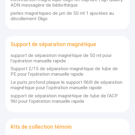
Perles magnétiques de Streptavidin
ADN messagère de bibliothèque
perles magnétiques de μm de 50 ml 1 ajoutées au
NHS a activé les perles magnétiques
décollement Oligo
Perles magnétiques pour l'immunoprécipitation
Purification magnétique de protéine de perles
Support de séparation magnétique
support de séparation magnétique de 50 ml pour
Kits acides nucléiques d'extraction
l'opération manuelle rapide
Support 2/15 de séparation magnétique de tube de
Kit de construction de bibliothèque d'ADN
PE pour l'opération manuelle rapide
Le puits profond plaque le support 96III de séparation
Support de séparation magnétique
magnétique pour l'opération manuelle rapide
support de séparation magnétique de tube de l'ACP
Kits de collection témoin
96I pour l'opération manuelle rapide
Consommables de culture cellulaire
Consommables de laboratoire médical
Kits de collection témoin