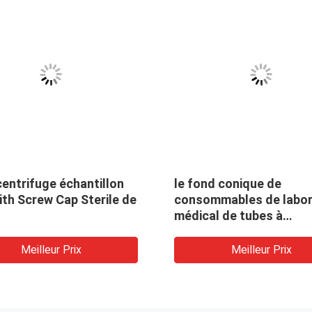
Les tubes à centrifuger 50mL
échantillon 
inférieurs coniques ont étiré
Consumables
stérile mis en sac
Meilleur Prix
Mei