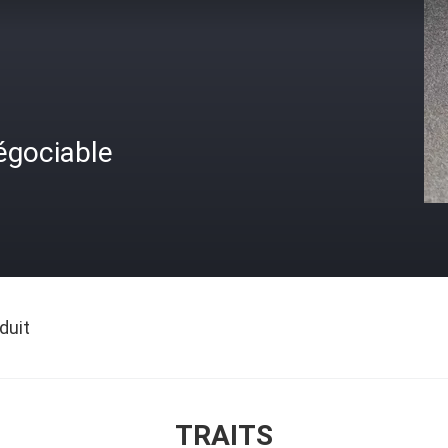
égociable
duit
TRAITS