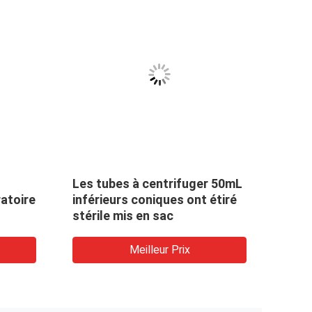
Vial Medical Lab
Polypropylène médical fioles
 Sterile de 2 ml
de collection témoin de 1,8 ml
avec Ring Sterile commun
lleur Prix
Meilleur Prix