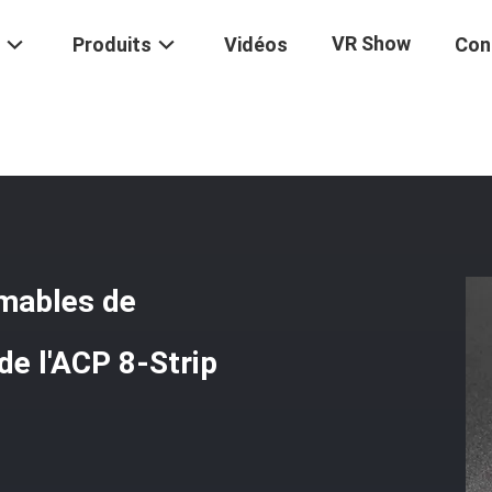
VR Show
Produits
Vidéos
Con
al
/
0.2mL Tuyau Clair De Consommables De Laboratoire Médical De T
mables de
de l'ACP 8-Strip