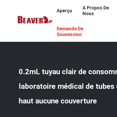
A Propos De
Aperçu
Nous
Demande De
Aperçu
/
Produits
/
Consommables De Laboratoire Médic
Soumission
0.2mL tuyau clair de consom
laboratoire médical de tubes 
haut aucune couverture