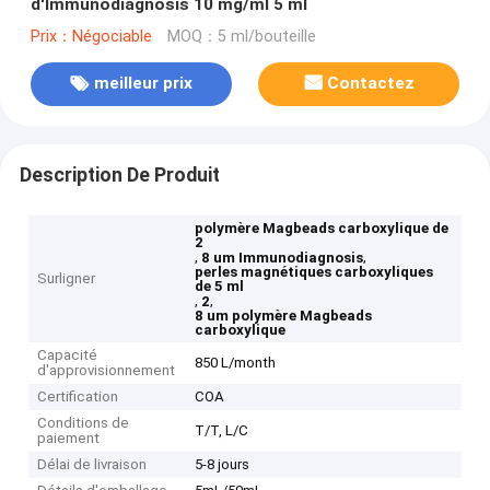
d'Immunodiagnosis 10 mg/ml 5 ml
Prix：Négociable
MOQ：5 ml/bouteille
meilleur prix
Contactez
Description De Produit
polymère Magbeads carboxylique de
2
,
,
8 um Immunodiagnosis
perles magnétiques carboxyliques
Surligner
de 5 ml
,
,
2
8 um polymère Magbeads
carboxylique
Capacité
850 L/month
d'approvisionnement
Certification
COA
Conditions de
T/T, L/C
paiement
Délai de livraison
5-8 jours