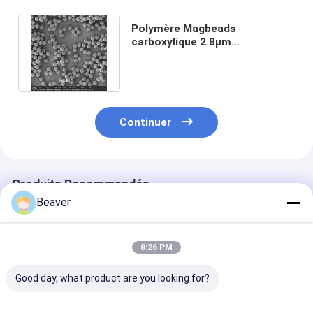
Polymère Magbeads
carboxylique 2.8μm
d'Immunodiagnosis 10 mg/ml 5
ml
Continuer
Produits Recommandés
Beaver
8:26 PM
Good day, what product are you looking for?