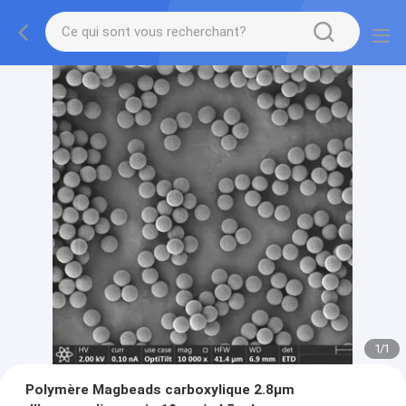
1
/
1
Polymère Magbeads carboxylique 2.8μm