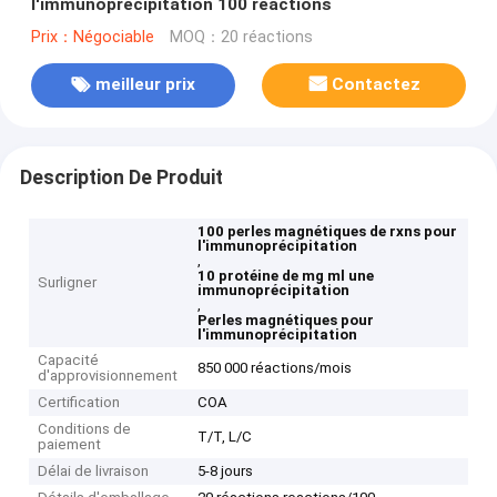
l'immunoprécipitation 100 réactions
Prix：Négociable
MOQ：20 réactions
meilleur prix
Contactez
Description De Produit
100 perles magnétiques de rxns pour
l'immunoprécipitation
,
10 protéine de mg ml une
Surligner
immunoprécipitation
,
Perles magnétiques pour
l'immunoprécipitation
Capacité
850 000 réactions/mois
d'approvisionnement
Certification
COA
Conditions de
T/T, L/C
paiement
Délai de livraison
5-8 jours