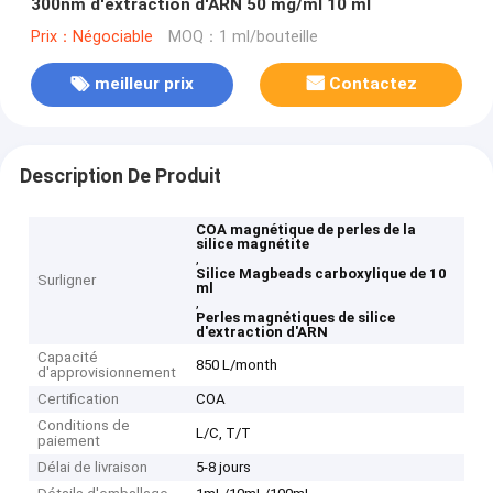
300nm d'extraction d'ARN 50 mg/ml 10 ml
Prix：Négociable
MOQ：1 ml/bouteille
meilleur prix
Contactez
Description De Produit
COA magnétique de perles de la
silice magnétite
,
Silice Magbeads carboxylique de 10
Surligner
ml
,
Perles magnétiques de silice
d'extraction d'ARN
Capacité
850 L/month
d'approvisionnement
Certification
COA
Conditions de
L/C, T/T
paiement
Délai de livraison
5-8 jours