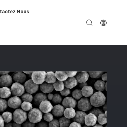
tactez Nous
xtraction D'ADN