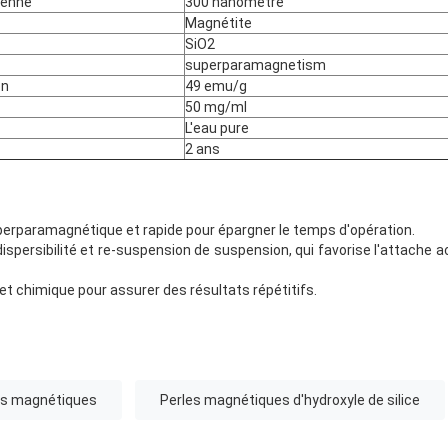
yenne
300 nanomètre
Magnétite
SiO2
superparamagnetism
on
49 emu/g
50 mg/ml
L'eau pure
2 ans
erparamagnétique et rapide pour épargner le temps d'opération.
ispersibilité et re-suspension de suspension, qui favorise l'attache ac
 et chimique pour assurer des résultats répétitifs.
les magnétiques
Perles magnétiques d'hydroxyle de silice