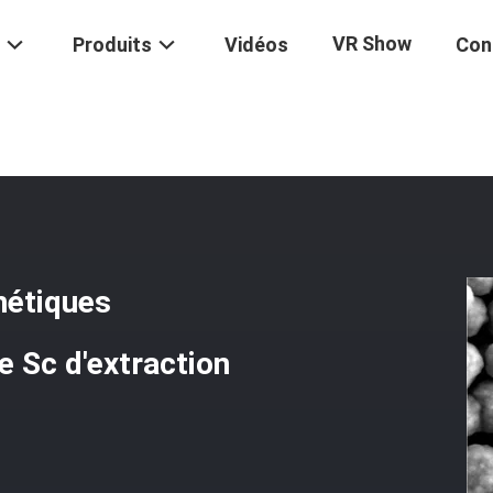
VR Show
Produits
Vidéos
Con
 50 Mg/ml Perles Magnétiques Carboxyliques De 10 Ml Pour Le Sc D'e
étiques
e Sc d'extraction