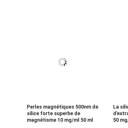
ic
Perles magnétiques 500nm de
La sil
g/ml
silice forte superbe de
d'extr
magnétisme 10 mg/ml 50 ml
50 mg