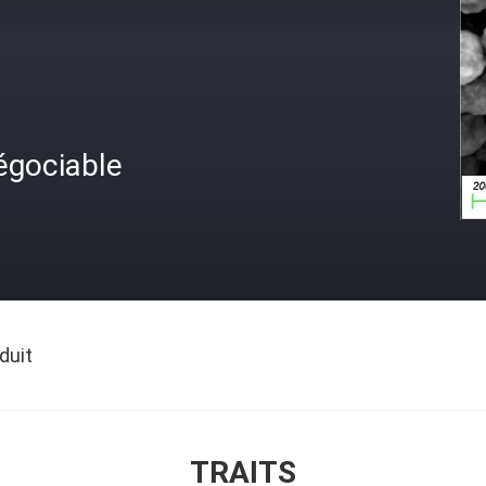
égociable
duit
TRAITS