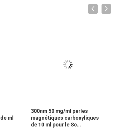
300nm 50 mg/ml perles
Perl
 de ml
magnétiques carboxyliques
silic
de 10 ml pour le Sc
300n
d'extraction d'ADN
mg/m