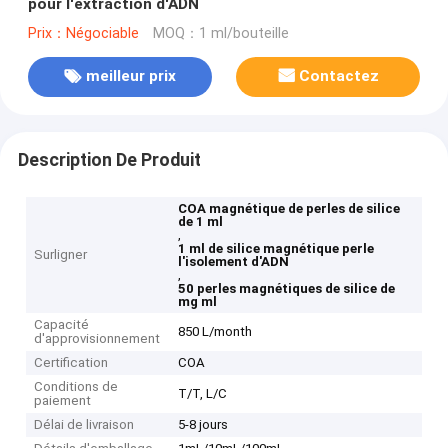
pour l'extraction d'ADN
Prix：Négociable
MOQ：1 ml/bouteille
meilleur prix
Contactez
Description De Produit
COA magnétique de perles de silice
de 1 ml
,
1 ml de silice magnétique perle
Surligner
l'isolement d'ADN
,
50 perles magnétiques de silice de
mg ml
Capacité
850 L/month
d'approvisionnement
Certification
COA
Conditions de
T/T, L/C
paiement
Délai de livraison
5-8 jours