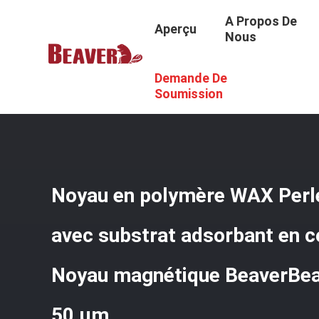
A Propos De
Aperçu
Nous
Demande De
Aperçu
/
Produits
/
Perles Magnétiques De Silice
/
Noyau
WAX 15-50 Μm
Soumission
Noyau en polymère WAX Perl
avec substrat adsorbant en 
Noyau magnétique BeaverBe
50 μm