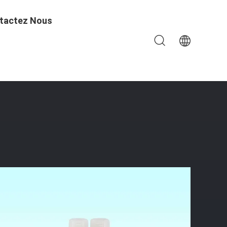
tactez Nous
 Copolymère Fe3O4 Noyau Magnétique BeaverBeads MSPE