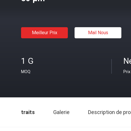
Meilleur Prix
Mail Nous
1 G
N
MOQ
Prix
traits
Galerie
Description de pro