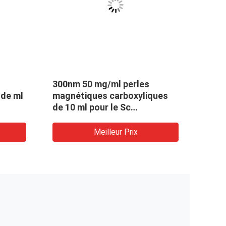
300nm 50 mg/ml perles
Perl
 de ml
magnétiques carboxyliques
silic
de 10 ml pour le Sc
300n
d'extraction d'ADN
mg/m
Meilleur Prix