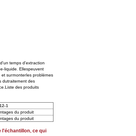
d'un temps d'extraction
e-liquide. Elles
peuvent
n et surmonter
les problèmes
s du
traitement des
ce.
Liste des produits
12-1
ntages du produit
ntages du produit
 l'échantillon, ce qui