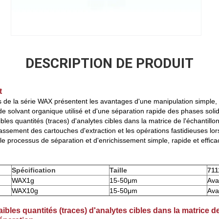
DESCRIPTION DE PRODUIT
t
s de la série WAX présentent les avantages d'une manipulation simple, 
 de solvant organique utilisé et d'une séparation rapide des phases solid
bles quantités (traces) d'analytes cibles dans la matrice de l'échantillo
crassement des cartouches d'extraction et les opérations fastidieuses lor
 le processus de séparation et d'enrichissement simple, rapide et effica
Spécification
Taille
711
WAX
1g
15-50μm
Ava
WAX
10g
15-50μm
Ava
aibles quantités (traces) d'analytes cibles dans la matrice de