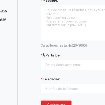
Message:
6956
7635
Caractères restants(
20
/3000)
À Partir De:
Téléphone:
Contactez