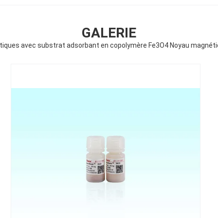
GALERIE
tiques avec substrat adsorbant en copolymère Fe3O4 Noyau magné