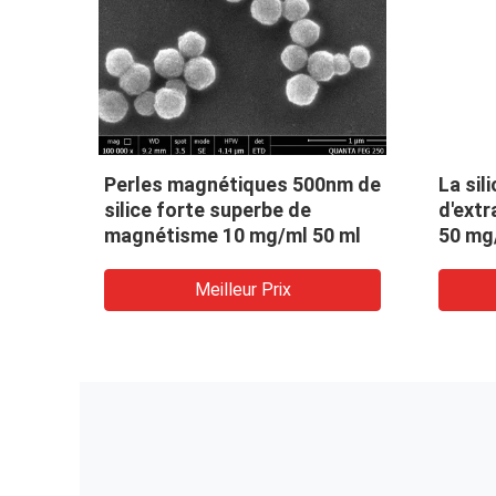
ic
Perles magnétiques 500nm de
La sil
g/ml
silice forte superbe de
d'extr
magnétisme 10 mg/ml 50 ml
50 mg
Meilleur Prix