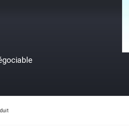
égociable
duit