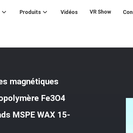
VR Show
Produits
Vidéos
Con
 En Polymère WAX Perles Magnétiques Avec Substrat Adsorbant En
es magnétiques
copolymère Fe3O4
ads MSPE WAX 15-