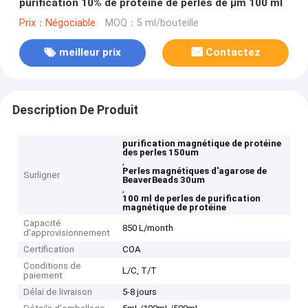
purification 10% de protéine de perles de μm 100 ml
Prix：Négociable
MOQ：5 ml/bouteille
meilleur prix
Contactez
Description De Produit
purification magnétique de protéine
des perles 150um
,
Perles magnétiques d'agarose de
Surligner
BeaverBeads 30um
,
100 ml de perles de purification
magnétique de protéine
Capacité
850 L/month
d'approvisionnement
Certification
COA
Conditions de
L/C, T/T
paiement
Délai de livraison
5-8 jours