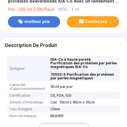
protéines BeaverBeads IDA-Co Avec un rendement
élevé et une pureté élevée
Prix：USD 60-2700/Piece
MOQ：1 ml
meilleur prix
Contactez
Description De Produit
,
IDA-Co à haute pureté
Purification des protéines par perles
magnétiques IDA-Co
Surligner
,
70502-5 Purification des protéines
par perles magnétiques
Capacité
50 ml par jour
d'approvisionnement
Certification
CE, FDA, ISO
Détails d'emballage
Cas : 50cm x 40cm x 35cm
Lieu d'origine
Chine
Nom de marque
BEAVER