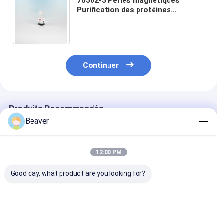
70502-5 Perles magnétiques
Purification des protéines
BeaverBeads IDA-Co Avec un
rendement élevé et une pureté
élevée
Continuer
Produits Recommandés
Beaver
12:00 PM
Good day, what product are you looking for?
30 à 150 microns de
30-150 μm d'agarose
Purification d
perles magnétiques
Strep-tag II Kit de
protéines par 