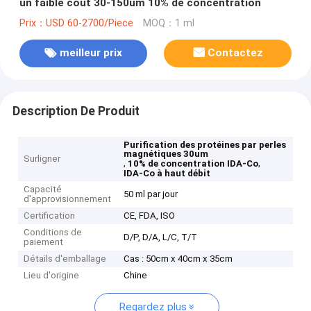
un faible coût 30-150um 10% de concentration
Prix：USD 60-2700/Piece
MOQ：1 ml
meilleur prix
Contactez
Description De Produit
Purification des protéines par perles
magnétiques 30um
Surligner
,
,
10% de concentration IDA-Co
IDA-Co à haut débit
Capacité
50 ml par jour
d'approvisionnement
Certification
CE, FDA, ISO
Conditions de
D/P, D/A, L/C, T/T
paiement
Détails d'emballage
Cas : 50cm x 40cm x 35cm
Lieu d'origine
Chine
Regardez plus