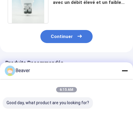
avec un débit élevé et un faible
coût 30-150um 10% de
concentration
Continuer
Produits Recommandés
Beaver
6:15 AM
Good day, what product are you looking for?
30 à 150 microns de
30-150 μm d'agarose
Purification d
perles magnétiques
Strep-tag II Kit de
protéines par 
Purification des
purification des
magnétiques a