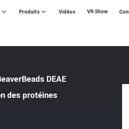
VR Show
Produits
Vidéos
Con
De Perles
/
Réaction Magnétique Rapide BeaverBeads DEAE Magnétique
 BeaverBeads DEAE
on des protéines