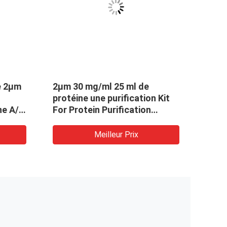
e 2μm
2μm 30 mg/ml 25 ml de
Rapp
protéine une purification Kit
volu
ine A/G
For Protein Purification
purif
d'anticorps
perl
Meilleur Prix