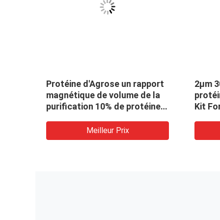
neⅡ
Protéine d'Agrose un rapport
2μm 3
tte
magnétique de volume de la
protéi
0 250
purification 10% de protéine
Kit Fo
de perles 5 ml
d'anti
Meilleur Prix