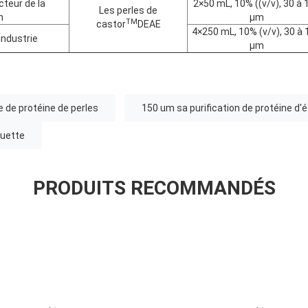
cteur de la
2×50 mL, 10% ((v/v), 30 à 
Les perles de
n
μm
TM
castor
DEAE
4×250 mL, 10% (v/v), 30 à 
industrie
μm
 de protéine de perles
150 um sa purification de protéine d'
quette
PRODUITS RECOMMANDÉS