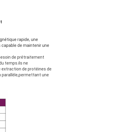
t
nétique rapide, une
s capable de maintenir une
besoin de prétraitement
 du temps.ils ne
 extraction de protéines de
n parallèle,permettant une