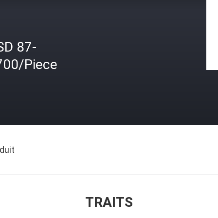
SD 87-
700/Piece
duit
TRAITS