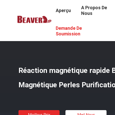
A Propos De
Aperçu
Nous
Demande De
Aperçu
/
Produits
/
Purification Magnétique De Protéine 
Soumission
Réaction magnétique rapide
Magnétique Perles Purificati
Meilleur Prix
Mail Nous