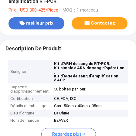
amplification RT-PCR.
Prix：USD 300-425/Piece
MOQ：1 morceau
meilleur prix
Contactez
Description De Produit
,
Kit d'ARN de sang de RT-PCR
Kit simple d'ARN de sang d'opération
Surligner
,
Kit d'ARN de sang d'amplification
d'ACP
Capacité
50 boîtes par jour
d'approvisionnement
Certification
CE, FDA, ISO
Détails d'emballage
Cas : 50cm x 40cm x 35cm
Lieu d'origine
La Chine
Nom de marque
BEAVER
Regardez plus