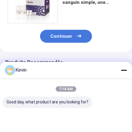
sanguin simple, une
amplification RT-PCR.
Continuer
Produits Recommandés
Kevin
7:18 AM
Good day, what product are you looking for?
Kit d'acide nucléique
BeaverBeads™
BeaverBeadsT
BeaverBeadsTM
Nucleic Acid
/ ARN Extracti
Réactif de
Extraction And
d'acide nucléi