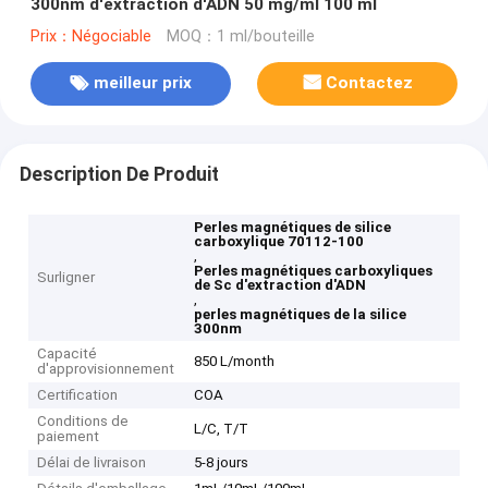
300nm d'extraction d'ADN 50 mg/ml 100 ml
Prix：Négociable
MOQ：1 ml/bouteille
meilleur prix
Contactez
Description De Produit
Perles magnétiques de silice
carboxylique 70112-100
,
Perles magnétiques carboxyliques
Surligner
de Sc d'extraction d'ADN
,
perles magnétiques de la silice
300nm
Capacité
850 L/month
d'approvisionnement
Certification
COA
Conditions de
L/C, T/T
paiement
Délai de livraison
5-8 jours